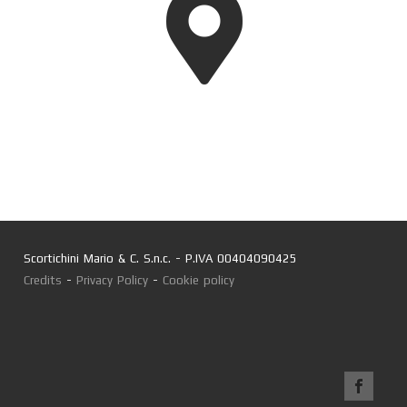
Scortichini Mario & C. S.n.c. - P.IVA 00404090425
Credits
-
Privacy Policy
-
Cookie policy